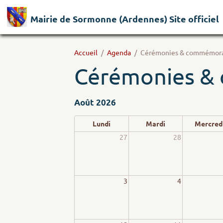
Mairie de Sormonne (Ardennes) Site officiel
Accueil
Agenda
Cérémonies & commémora
Cérémonies &
Août 2026
Lundi
Mardi
Mercred
27
28
3
4