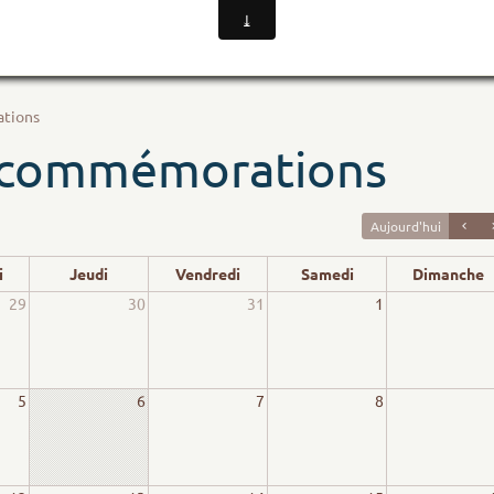
tions
 commémorations
Aujourd'hui
i
Jeudi
Vendredi
Samedi
Dimanche
29
30
31
1
5
6
7
8