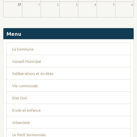
31
1
2
3
4
5
6
Menu
La Commune
Conseil Municipal
Délibérations et Arrêtés
Vie communale
Etat Civil
Ecole et enfance
Urbanisme
Le Petit Sormonnais