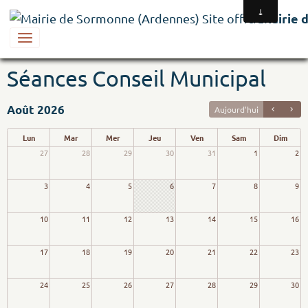
Mairie 
Séances Conseil Municipal
Août 2026
Aujourd'hui
Lun
Mar
Mer
Jeu
Ven
Sam
Dim
27
28
29
30
31
1
2
3
4
5
6
7
8
9
10
11
12
13
14
15
16
17
18
19
20
21
22
23
24
25
26
27
28
29
30