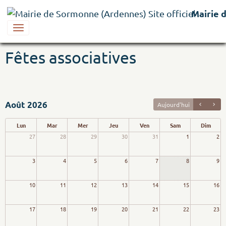
Mairie 
Fêtes associatives
Août 2026
Aujourd'hui
Lun
Mar
Mer
Jeu
Ven
Sam
Dim
27
28
29
30
31
1
2
3
4
5
6
7
8
9
10
11
12
13
14
15
16
17
18
19
20
21
22
23