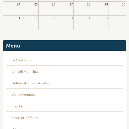
24
25
26
27
28
29
30
31
1
2
3
4
5
6
Menu
La Commune
Conseil Municipal
Délibérations et Arrêtés
Vie communale
Etat Civil
Ecole et enfance
Urbanisme