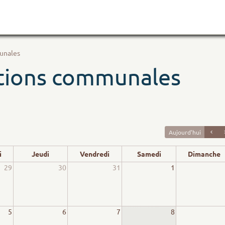
unales
tions communales
Aujourd'hui
i
Jeudi
Vendredi
Samedi
Dimanche
29
30
31
1
5
6
7
8